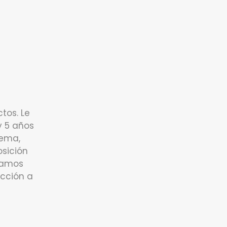
tos. Le
y 5 años
lema,
osición
stamos
cción a